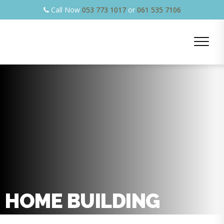
Call Now
053 773 1017
or
061 535 7106
HOME BUILDING